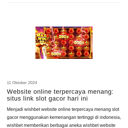
11 Oktober 2024
Website online terpercaya menang:
situs link slot gacor hari ini
Menjadi wishbet website online terpercaya menang slot
gacor menggunakan kemenangan tertinggi di indonesia,
wishbet memberikan berbagai aneka wishbet website